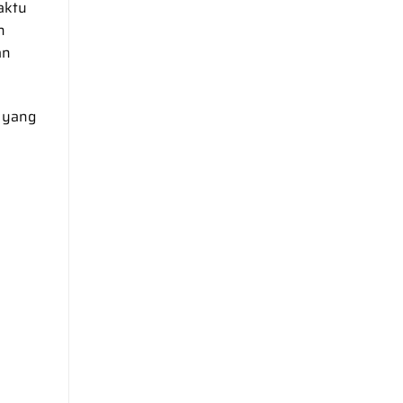
aktu
n
an
n yang