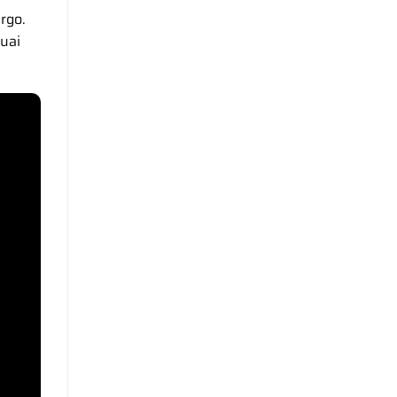
rgo.
suai