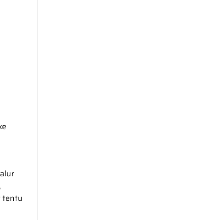
ke
alur
,
 tentu