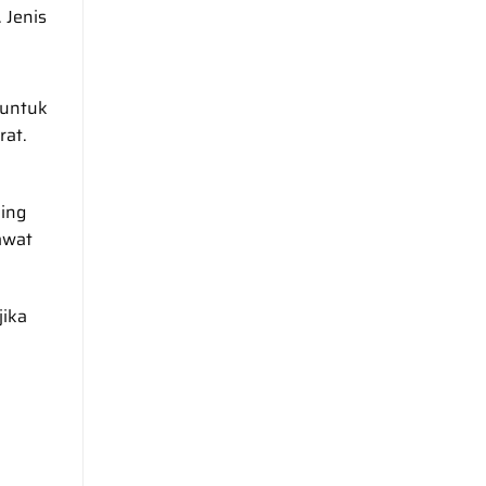
 Jenis
 untuk
rat.
ling
awat
jika