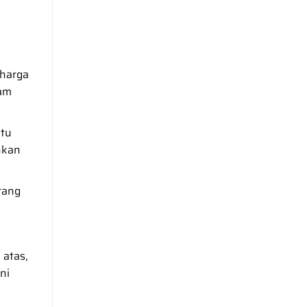
 harga
gam
ntu
hkan
rang
 atas,
ni