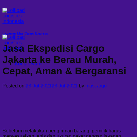
Skip
to
content
Layanan Mas Cargo Express
Jasa Ekspedisi Cargo
Jakarta ke Berau Murah,
Kontak Kami
Cepat, Aman & Bergaransi
Posted on
23-Jul-2021
23-Jul-2021
by
mascargo
Sebelum melakukan pengiriman barang, pemilik harus
menyesuaikan jenis dan ukuran paket dengan layanan