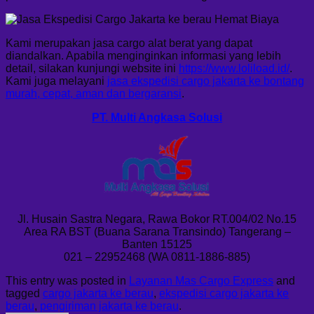
Kami merupakan jasa cargo alat berat yang dapat
diandalkan. Apabila menginginkan informasi yang lebih
detail, silakan kunjungi website ini
https://www.loliload.id/
.
Kami juga melayani
jasa ekspedisi cargo jakarta ke bontang
murah, cepat, aman dan bergaransi
.
PT. Multi Angkasa Solusi
Jl. Husain Sastra Negara, Rawa Bokor RT.004/02 No.15
Area RA BST (Buana Sarana Transindo) Tangerang –
Banten 15125
021 – 22952468 (WA 0811-1886-885)
This entry was posted in
Layanan Mas Cargo Express
and
tagged
cargo jakarta ke berau
,
ekspedisi cargo jakarta ke
berau
,
pengiriman jakarta ke berau
.